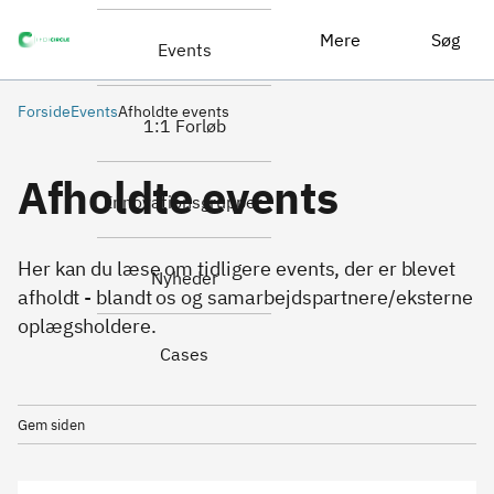
Mere
Søg
Events
Forside
Events
Afholdte events
1:1 Forløb
Afholdte events
Innovationsgrupper
Her kan du læse om tidligere events, der er blevet
Nyheder
afholdt - blandt os og samarbejdspartnere/eksterne
oplægsholdere.
Cases
Gem siden