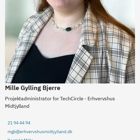
Mille Gylling Bjerre
Projektadministrator for TechCircle - Erhvervshus
Midtjylland
21 94 44 94
mgb@erhvervshusmidtjylland.dk