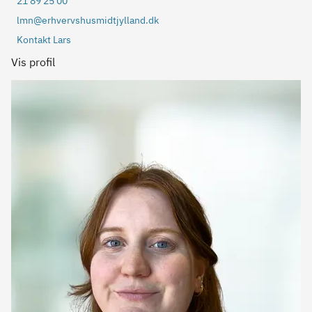
21 89 25 00
lmn@erhvervshusmidtjylland.dk
Kontakt Lars
Vis profil