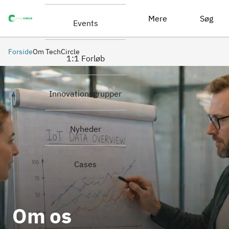
Mere
Søg
Events
Forside
Om TechCircle
1:1 Forløb
Innovationsgrupper
Nyheder
Cases
Om os