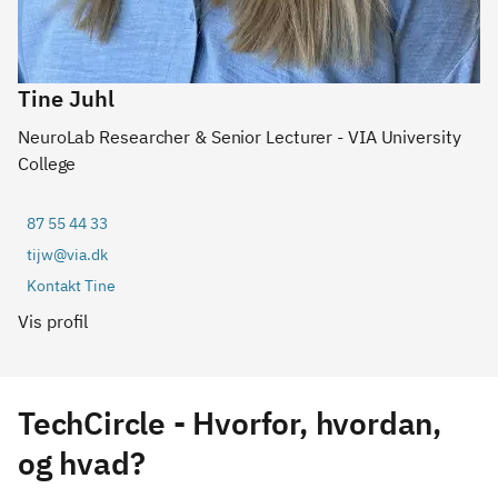
Tine Juhl
NeuroLab Researcher & Senior Lecturer - VIA University
College
87 55 44 33
tijw@via.dk
Kontakt Tine
Vis profil
TechCircle - Hvorfor, hvordan,
og hvad?