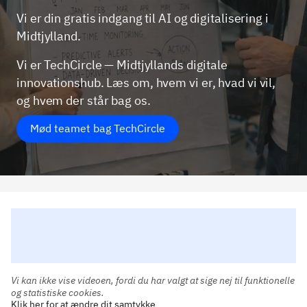
Vi er din gratis indgang til AI og digitalisering i
Midtjylland.
Vi er TechCircle — Midtjyllands digitale
innovationshub. Læs om, hvem vi er, hvad vi vil,
og hvem der står bag os.
Mød teamet bag TechCircle
Vi kan ikke vise videoen, fordi du har valgt at sige nej til funktionelle
og statistiske cookies.
Klik her for at ændre dit samtykke