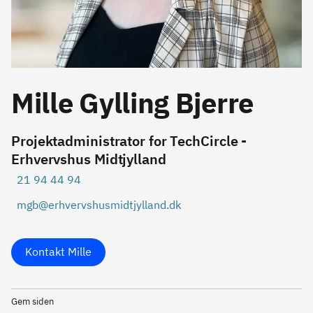
Mille Gylling Bjerre
Projektadministrator for TechCircle -
Erhvervshus Midtjylland
21 94 44 94
mgb@erhvervshusmidtjylland.dk
Kontakt Mille
Gem siden