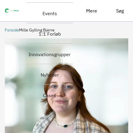
Mere
Søg
Events
Forside
Mille Gylling Bjerre
1:1 Forløb
Innovationsgrupper
Nyheder
Cases