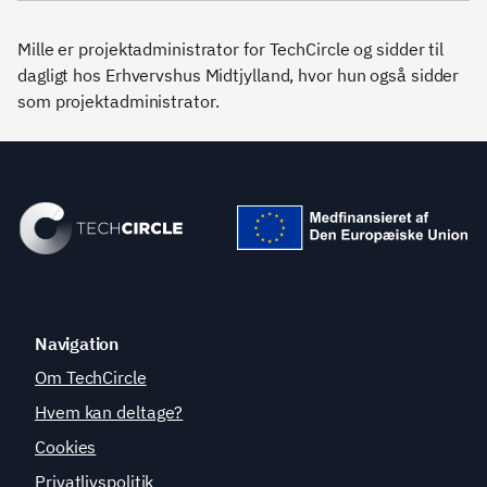
Mille er projektadministrator for TechCircle og sidder til
dagligt hos Erhvervshus Midtjylland, hvor hun også sidder
som projektadministrator.
Navigation
Om TechCircle
Hvem kan deltage?
Cookies
Privatlivspolitik