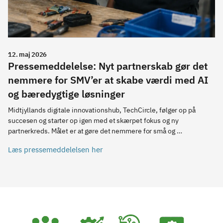
12. maj 2026
Pressemeddelelse: Nyt partnerskab gør det
nemmere for SMV’er at skabe værdi med AI
og bæredygtige løsninger
Midtjyllands digitale innovationshub, TechCircle, følger op på 
succesen og starter op igen med et skærpet fokus og ny 
partnerkreds. Målet er at gøre det nemmere for små og 
mellemstore virksomheder at bruge AI og bæredygtige løsninger i 
Læs pressemeddelelsen her
praksis – og derigennem styrke deres konkurrenceevne.