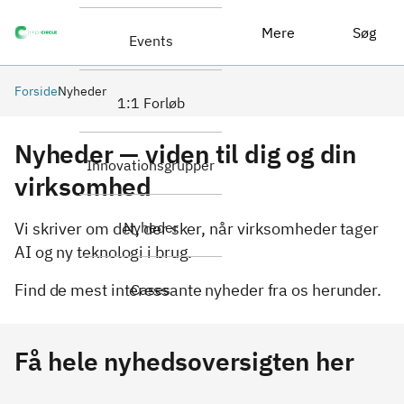
Mere
Søg
Events
Forside
Nyheder
1:1 Forløb
Nyheder — viden til dig og din
Innovationsgrupper
virksomhed
Vi skriver om det, der sker, når virksomheder tager
Nyheder
AI og ny teknologi i brug.
Find de mest interessante nyheder fra os herunder.
Cases
Få hele nyhedsoversigten her