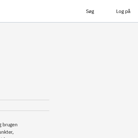
Søg
Log på
g brugen
unkter,