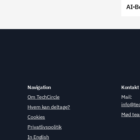
AI-B
Navigation
Kontakt
Om TechCircle
Mail:
info@tec
Hvem kan deltage?
Mød te
Cookies
Privatlivspolitik
In English