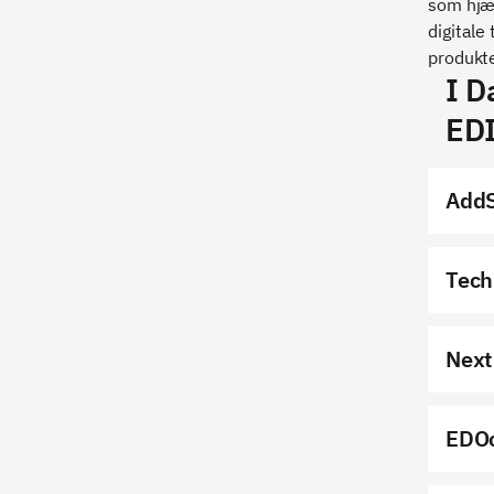
som hjæ
digitale
produkte
I D
EDI
Add
Tech
Next
EDO