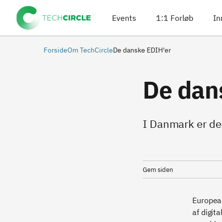
Events
1:1 Forløb
In
Forside
Om TechCircle
De danske EDIH'er
De dan
I Danmark er de
Gem siden
European
af digit