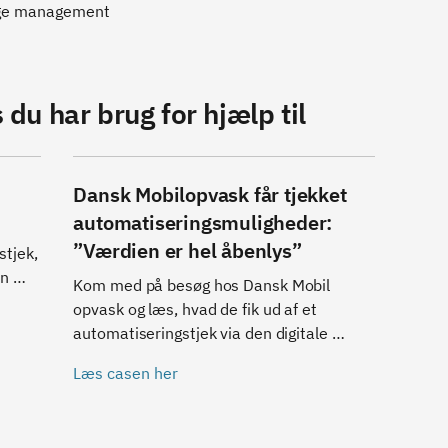
ge management
 du har brug for hjælp til
Dansk Mobilopvask får tjekket
automatiseringsmuligheder:
”Værdien er hel åbenlys”
tjek, 
n 
Kom med på besøg hos Dansk Mobil 
. Du 
opvask og læs, hvad de fik ud af et 
automatiseringstjek via den digitale 
g i 
innovationshub TechCircle.
rede 
Læs casen her
 over 
dan 