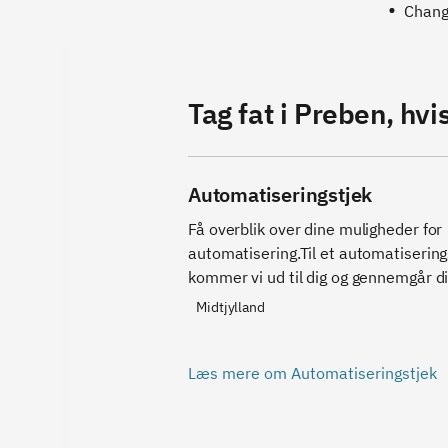
Chan
Tag fat i Preben, hvis
Automatiseringstjek
Få overblik over dine muligheder for 
automatisering.Til et automatiserings
kommer vi ud til dig og gennemgår di
virksomheds processer med nye øjne
Midtjylland
får inspiration og sparring om 
automatisering — både på shopfloor o
backoffice.Forløbet giver ikke detalje
Læs mere om Automatiseringstjek
løsningsforslag, men et klart overblik
potentialer og muligheder — og hvor
du kan komme videre.