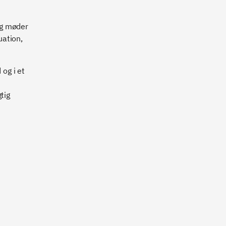
eg møder
uation,
og i et
tig