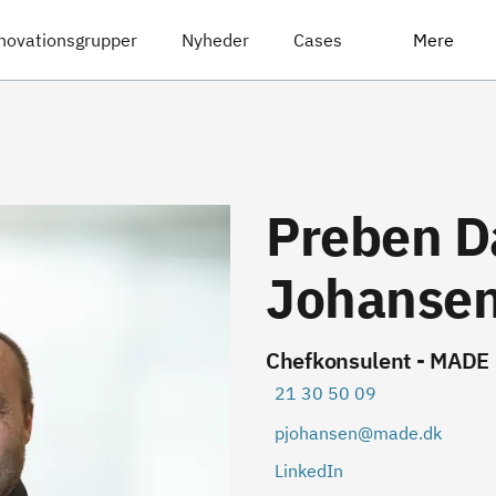
novationsgrupper
Nyheder
Cases
Mere
Preben D
Johanse
Chefkonsulent - MADE
21 30 50 09
pjohansen@made.dk
LinkedIn