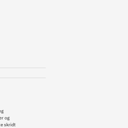
eg
er og
e skridt