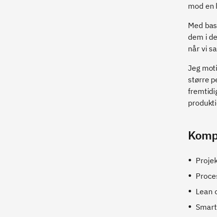
mod en l
Med base
dem i de
når vi s
Jeg moti
større p
fremtid
produkti
Komp
Projek
Proce
Lean 
Smart