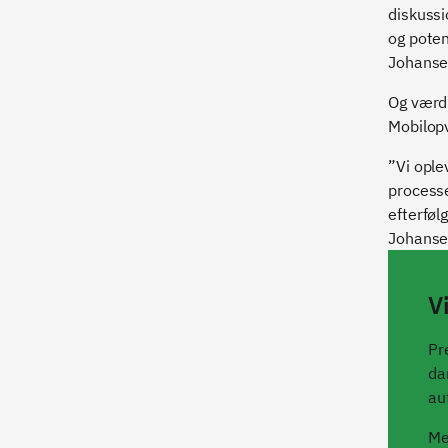
diskuss
og poten
Johanse
Og værdi
Mobilop
”Vi ople
processe
efterføl
Johanse
V
Pr
da
au
Me