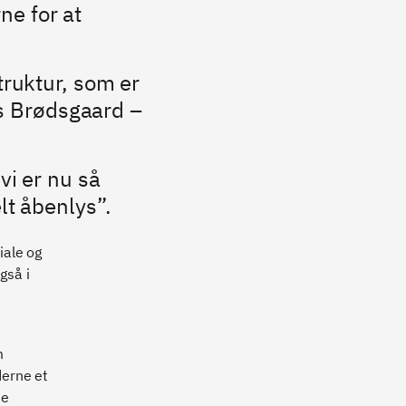
ne for at
truktur, som er
ars Brødsgaard –
vi er nu så
lt åbenlys”.
iale og
gså i
m
derne et
ne