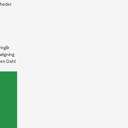
gheder
emgår
ølgning
ben Dahl