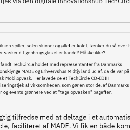
jek via den digitale innovationshub TechCirc
kken spiller, solen skinner og øllet er koldt, tænker du så over
er vasker dit genbrugsglas eller kande? Måske ikke?
 fandt TechCircle holdet med repræsentanter fra Danmarks
onsklynge MADE og Erhvervshus Midtjylland ud af, da de var p
sk Mobilopvask. Her lavede de et TechCircle CD-EDIH
seringstjek af virksomheden, som gør en stor del af Danmarks
er og events grønnere ved at "tage opvasken" bagefter.
gtig tilfredse med at deltage i et automati
le, faciliteret af MADE. Vi fik en både ko