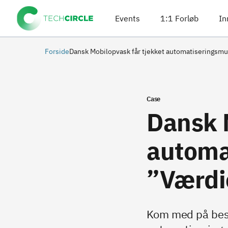
Events
1:1 Forløb
In
Forside
Dansk Mobilopvask får tjekket automatiseringsmu
Case
Dansk 
automa
”Værdi
Kom med på besø