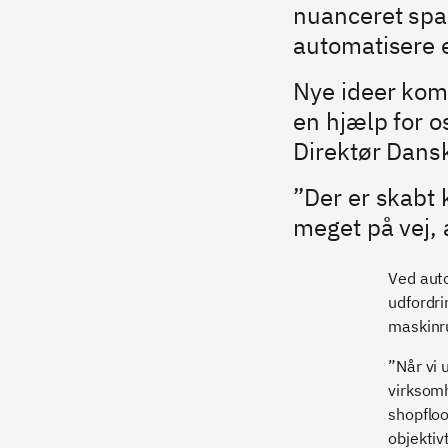
nuanceret spa
automatisere 
Nye ideer kom 
en hjælp for os
Direktør Dansk
”Der er skabt 
meget på vej, 
Ved auto
udfordri
maskinr
”Når vi 
virksomh
shopfloo
objektiv