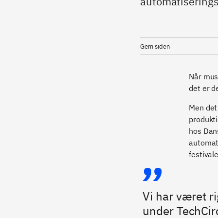
automatiseringst
Gem siden
Når musi
det er d
Men det
produkti
hos Dan
automati
festival
Vi har været ri
under TechCirc