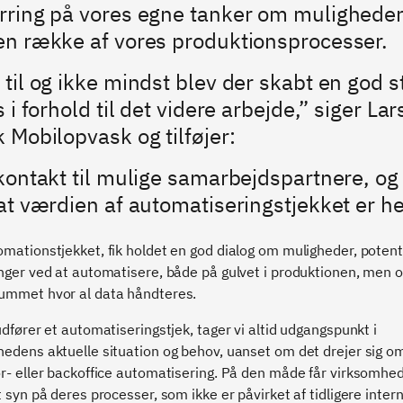
rring på vores egne tanker om muligheder
en række af vores produktionsprocesser.
til og ikke mindst blev der skabt en god s
 i forhold til det videre arbejde,” siger L
 Mobilopvask og tilføjer:
kontakt til mulige samarbejdspartnere, og 
at værdien af automatiseringstjekket er he
mationstjekket, fik holdet en god dialog om muligheder, potent
nger ved at automatisere, både på gulvet i produktionen, men o
ummet hvor al data håndteres.
udfører et automatiseringstjek, tager vi altid udgangspunkt i
edens aktuelle situation og behov, uanset om det drejer sig o
r- eller backoffice automatisering. På den måde får virksomhe
t syn på deres processer, som ikke er påvirket af tidligere inter