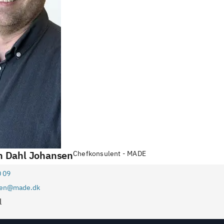
n Dahl Johansen
Chefkonsulent - MADE
0 09
sen@made.dk
l