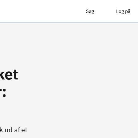
Søg
Log på
ket
:
 ud af et