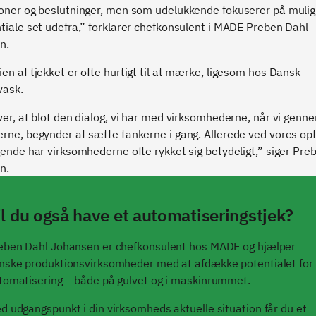
ioner og beslutninger, men som udelukkende fokuserer på muli
tiale set udefra,” forklarer chefkonsulent i MADE Preben Dahl
n.
en af tjekket er ofte hurtigt til at mærke, ligesom hos Dansk
vask.
ver, at blot den dialog, vi har med virksomhederne, når vi genn
rne, begynder at sætte tankerne i gang. Allerede ved vores opf
gende har virksomhederne ofte rykket sig betydeligt,” siger Pre
n.
il du også have et automatiseringstjek?
eben Dahl Johansen er chefkonsulent hos MADE og hjælper
nske produktionsvirksomheder med at afdække potentialet for
tomatisering – både på gulvet og i maskinrummet.
d udgangspunkt i din virksomheds aktuelle situation får du et