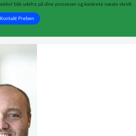
jektivt blik udefra på dine processer og konkrete næste skridt.
Kontakt Preben