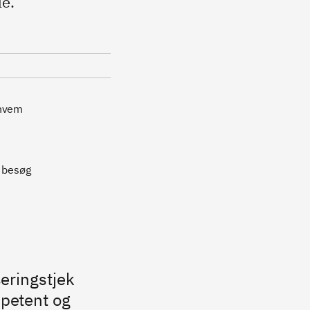
le.
 hvem
å besøg
seringstjek
mpetent og