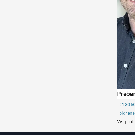
Prebe
21 30 5
pjohan
Vis profi