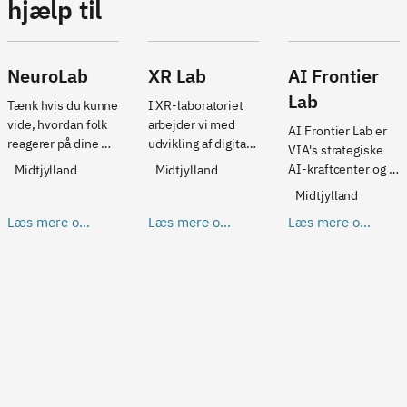
hjælp til
NeuroLab
XR Lab
AI Frontier
Lab
Tænk hvis du kunne 
I XR-laboratoriet 
vide, hvordan folk 
arbejder vi med 
AI Frontier Lab er 
reagerer på dine 
udvikling af digitale 
VIA's strategiske 
produkter, designs 
medier med fokus 
AI-kraftcenter og 
Midtjylland
Midtjylland
og kommunikation? 
på augmented 
en aktiv medspiller 
Midtjylland
Hvad de ser, hvad 
reality (AR), virtual 
i den 
de ikke ser, om de 
reality (VR), spil, 
Læs mere om
Læs mere om
Læs mere om
transformation af 
er emotionelt 
mobilapplikationer 
NeuroLab
XR Lab
AI Frontier L
den audiovisuelle 
engageret eller 
og interaktive 
ab
branche, som 
ikke? Det kan du 
installationer.
kunstig intelligens 
faktisk, og det kan 
medfører.
NeuroLab hjælpe 
med.