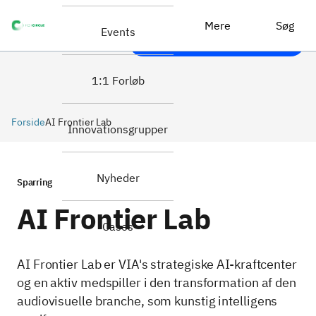
Er du interesseret eller har
AI Frontier Lab
spørgsmål til AI Frontier
Mere
Søg
Events
Lab?
1:1 Forløb
Forside
AI Frontier Lab
Innovationsgrupper
Nyheder
Sparring
AI Frontier Lab
Cases
AI Frontier Lab er VIA's strategiske AI-kraftcenter
og en aktiv medspiller i den transformation af den
audiovisuelle branche, som kunstig intelligens