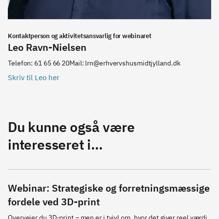
Kontaktperson og aktivitetsansvarlig for webinaret
Leo Ravn-Nielsen
Telefon: 61 65 66 20Mail: lrn@erhvervshusmidtjylland.dk
Skriv til Leo her
Du kunne også være
interesseret i...
Webinar: Strategiske og forretningsmæssige
fordele ved 3D-print
Overvejer du 3D-print – men er i tvivl om, hvor det giver reel værdi 