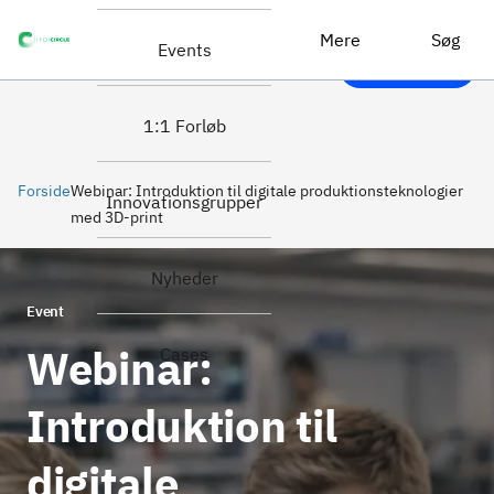
Læs mere /
Webinar: Introduktion til digitale produktionsteknologier med 3D-print
Tilmeld dig
Mere
Søg
Events
her
1:1 Forløb
Forside
Webinar: Introduktion til digitale produktionsteknologier
Innovationsgrupper
med 3D-print
Nyheder
Event
Webinar:
Cases
Introduktion til
digitale