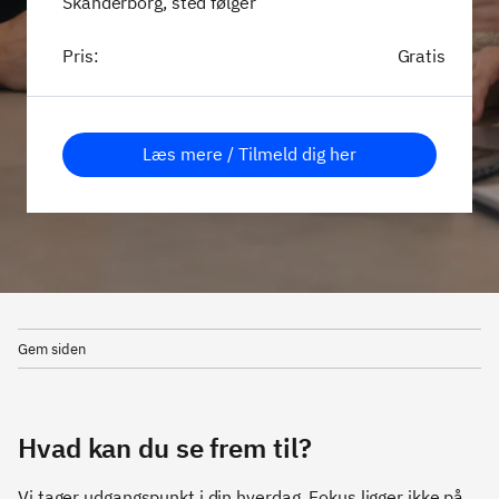
Skanderborg, sted følger
Pris:
Gratis
Læs mere / Tilmeld dig her
Gem siden
Hvad kan du se frem til?
Vi tager udgangspunkt i din hverdag. Fokus ligger ikke på