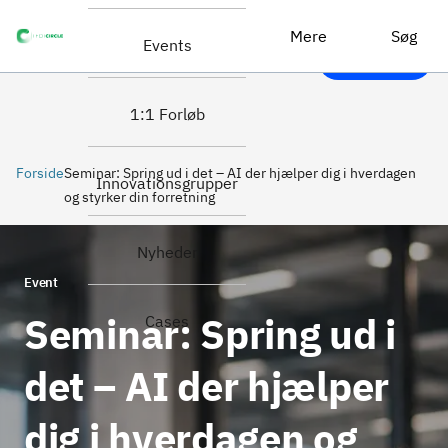
Læs mere
Seminar: Spring ud i det – AI der hjælper dig i hverdagen og styrker din forretning
/ Tilmeld
Mere
Søg
Events
dig her
1:1 Forløb
Forside
Seminar: Spring ud i det – AI der hjælper dig i hverdagen
Innovationsgrupper
og styrker din forretning
Nyheder
Event
Seminar: Spring ud i
Cases
det – AI der hjælper
dig i hverdagen og